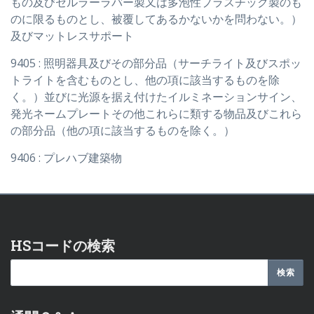
もの及びセルラーラバー製又は多泡性プラスチック製のも
のに限るものとし、被覆してあるかないかを問わない。）
及びマットレスサポート
9405 : 照明器具及びその部分品（サーチライト及びスポッ
トライトを含むものとし、他の項に該当するものを除
く。）並びに光源を据え付けたイルミネーションサイン、
発光ネームプレートその他これらに類する物品及びこれら
の部分品（他の項に該当するものを除く。）
9406 : プレハブ建築物
HSコードの検索