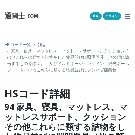
Skip to content
ホーム
通関士
.COM
登録
ログイン
通キャリとは
求人一覧
HSコード一覧
雑品
家具、寝具、マットレス、マットレスサポート、クッションそ
通関Ｑ＆Ａ
の他これらに類する詰物をした物品並びに照明器具（他の類に該
当するものを除く。）及びイルミネーションサイン、発光ネーム
通関士NEWS
プレートその他これらに類する物品並びにプレハブ建築物
HSコード
HSコード詳細
ユーザー登録
94 家具、寝具、マットレス、マ
ットレスサポート、クッション
ログイン
その他これらに類する詰物をし