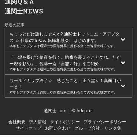
通関Ｑ＆Ａ
通関士NEWS
最近の記事
ちょっとだけ話しませんか? 通関士ドットコム・アデプタ
ス ☆ 仕事の悩み & 転職相談会、はじめます。
本年もアデプタスは通関士や国際貿易に携わる全ての皆様の味方です。
「一燈を提げて暗夜を行く。暗夜を憂えること勿れ。ただ
一燈を頼め」。佐藤一斎『言志四録』をご紹介
本年もアデプタスは通関士や国際貿易に携わる全ての皆様の味方です。
ワールドカップ終了☆ 感じたこと。正々堂々！真面目が
一番！
本年もアデプタスは通関士や国際貿易に携わる全ての皆様の味方です。
通関士.com
| © Adeptus
会社概要
求人情報
サイトポリシー
プライバシーポリシー
サイトマップ
お問い合わせ
グループ会社・リンク集