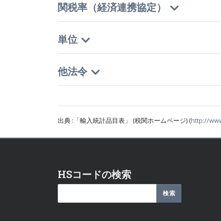
関税率（経済連携協定）
単位
他法令
出典 :「輸入統計品目表」 (税関ホームページ) (
http://ww
HSコードの検索