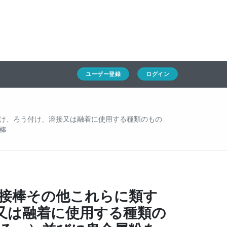
ホーム
ユーザー登録
ログイン
通キャリとは
求人一覧
ユーザー登録
ログイン
通関Ｑ＆Ａ
通関士NEWS
け、ろう付け、溶接又は融着に使用する種類のもの
棒
HSコード
溶接棒その他これらに類す
又は融着に使用する種類の