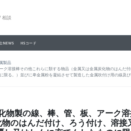
 相談
士NEWS
HSコード
属製品
ーク溶接棒その他これらに類する物品（金属又は金属炭化物のはんだ付
に限る。）並びに卑金属粉を凝結させて製造した金属吹付け用の線及び
属炭化物製の線、棒、管、板、アーク
化物のはんだ付け、ろう付け、溶接