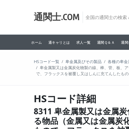
Skip to content
通関士.COM
全国の通関士の検索 /
ホーム
通キャリとは
求人一覧
通関Ｑ＆Ａ
通関
HSコード一覧
卑金属及びその製品
各種の卑金
卑金属製又は金属炭化物製の線、棒、管、板、ア
で、フラックスを被覆し又はしんに充てんしたもの
HSコード詳細
8311 卑金属製又は金
る物品（金属又は金属炭