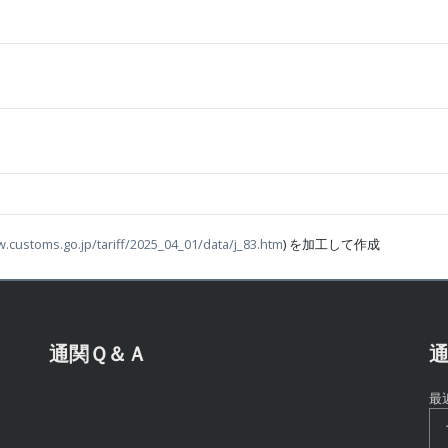
w.customs.go.jp/tariff/2025_04_01/data/j_83.htm
) を加工して作成
通関Ｑ＆Ａ
通
最