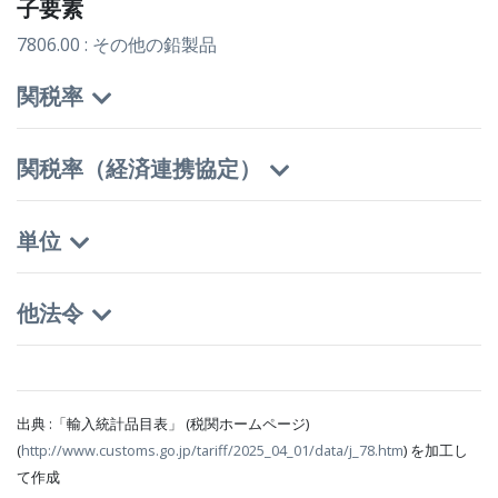
子要素
7806.00 : その他の鉛製品
関税率
関税率（経済連携協定）
単位
他法令
出典 :「輸入統計品目表」 (税関ホームページ)
(
http://www.customs.go.jp/tariff/2025_04_01/data/j_78.htm
) を加工し
て作成