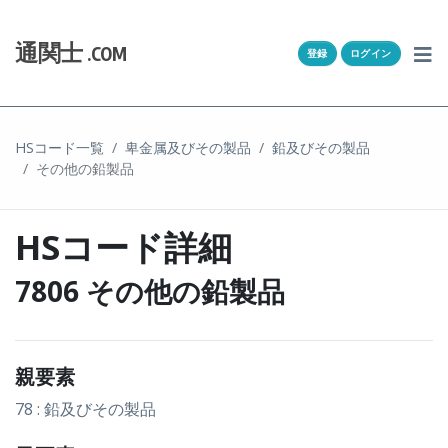
Skip to content
ホーム
通関士
.COM
登録
ログイン
通キャリとは
求人一覧
HSコード一覧
卑金属及びその製品
鉛及びその製品
その他の鉛製品
通関Ｑ＆Ａ
通関士NEWS
HSコード詳細
HSコード
7806 その他の鉛製品
ユーザー登録
親要素
ログイン
78 : 鉛及びその製品