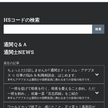
HSコードの検索
通関Ｑ＆Ａ
通関士NEWS
最近の記事
ちょっとだけ話しませんか? 通関士ドットコム・アデプタ
ス ☆ 仕事の悩み & 転職相談会、はじめます。
本年もアデプタスは通関士や国際貿易に携わる全ての皆様の味方です。
「一燈を提げて暗夜を行く。暗夜を憂えること勿れ。ただ
一燈を頼め」。佐藤一斎『言志四録』をご紹介
本年もアデプタスは通関士や国際貿易に携わる全ての皆様の味方です。
ワールドカップ終了☆ 感じたこと。正々堂々！真面目が