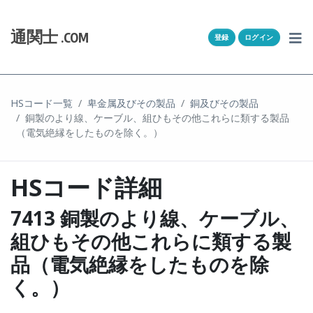
Skip to content
ホーム
通関士
.COM
登録
ログイン
通キャリとは
求人一覧
HSコード一覧
卑金属及びその製品
銅及びその製品
銅製のより線、ケーブル、組ひもその他これらに類する製品
通関Ｑ＆Ａ
（電気絶縁をしたものを除く。）
通関士NEWS
HSコード詳細
HSコード
7413 銅製のより線、ケーブル、
ユーザー登録
組ひもその他これらに類する製
品（電気絶縁をしたものを除
ログイン
く。）