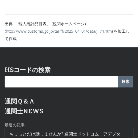
出典 :「輸入統計品目表」 (税関ホームページ)
(
http://www.customs.go.jp/tariff/2025_04_01/data/j_74.htm
) を加工し
て作成
HSコードの検索
通関Ｑ＆Ａ
通関士NEWS
最近の記事
ちょっとだけ話しませんか? 通関士ドットコム・アデプタ