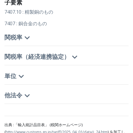
子要素
7407.10 : 精製銅のもの
7407 : 銅合金のもの
関税率
関税率（経済連携協定）
単位
他法令
出典 :「輸入統計品目表」 (税関ホームページ)
(
http://www.customs.go.jp/tariff/2025_04_01/data/j_74.htm
) を加工し