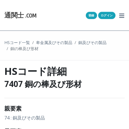
Skip to content
ホーム
通関士
.COM
登録
ログイン
通キャリとは
求人一覧
HSコード一覧
卑金属及びその製品
銅及びその製品
銅の棒及び形材
通関Ｑ＆Ａ
通関士NEWS
HSコード詳細
HSコード
7407 銅の棒及び形材
ユーザー登録
親要素
ログイン
74 : 銅及びその製品