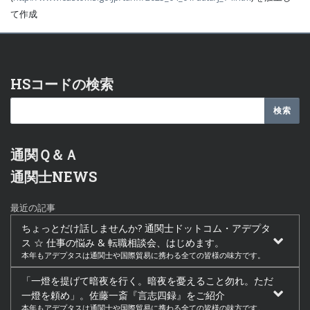
て作成
HSコードの検索
通関Ｑ＆Ａ
通関士NEWS
最近の記事
ちょっとだけ話しませんか? 通関士ドットコム・アデプタ
ス ☆ 仕事の悩み & 転職相談会、はじめます。
本年もアデプタスは通関士や国際貿易に携わる全ての皆様の味方です。
「一燈を提げて暗夜を行く。暗夜を憂えること勿れ。ただ
一燈を頼め」。佐藤一斎『言志四録』をご紹介
本年もアデプタスは通関士や国際貿易に携わる全ての皆様の味方です。