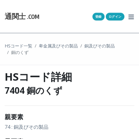
Skip to content
ホーム
通関士
.COM
登録
ログイン
通キャリとは
求人一覧
HSコード一覧
卑金属及びその製品
銅及びその製品
銅のくず
通関Ｑ＆Ａ
通関士NEWS
HSコード詳細
HSコード
7404 銅のくず
ユーザー登録
親要素
ログイン
74 : 銅及びその製品