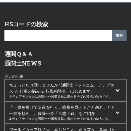
HSコードの検索
通関Ｑ＆Ａ
通関士NEWS
最近の記事
ちょっとだけ話しませんか? 通関士ドットコム・アデプタ
ス ☆ 仕事の悩み & 転職相談会、はじめます。
本年もアデプタスは通関士や国際貿易に携わる全ての皆様の味方です。
「一燈を提げて暗夜を行く。暗夜を憂えること勿れ。ただ
一燈を頼め」。佐藤一斎『言志四録』をご紹介
本年もアデプタスは通関士や国際貿易に携わる全ての皆様の味方です。
ワールドカップ終了☆ 感じたこと。正々堂々！真面目が