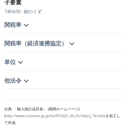
子要素
7404.00 : 銅のくず
関税率
関税率（経済連携協定）
単位
他法令
出典 :「輸入統計品目表」 (税関ホームページ)
(
http://www.customs.go.jp/tariff/2025_04_01/data/j_74.htm
) を加工し
て作成