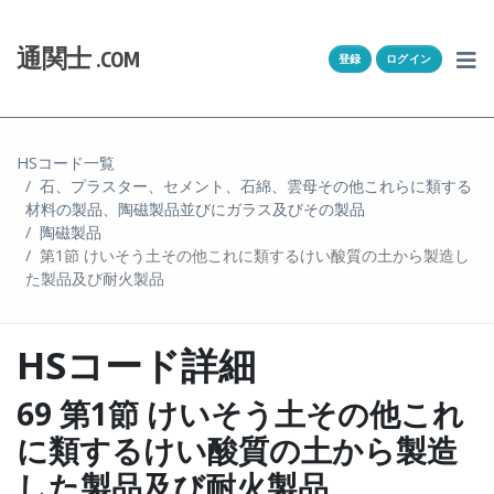
Skip to content
ホーム
通関士
.COM
登録
ログイン
通キャリとは
求人一覧
HSコード一覧
石、プラスター、セメント、石綿、雲母その他これらに類する
通関Ｑ＆Ａ
材料の製品、陶磁製品並びにガラス及びその製品
陶磁製品
通関士NEWS
第1節 けいそう土その他これに類するけい酸質の土から製造し
た製品及び耐火製品
HSコード
HSコード詳細
ユーザー登録
69 第1節 けいそう土その他これ
ログイン
に類するけい酸質の土から製造
した製品及び耐火製品