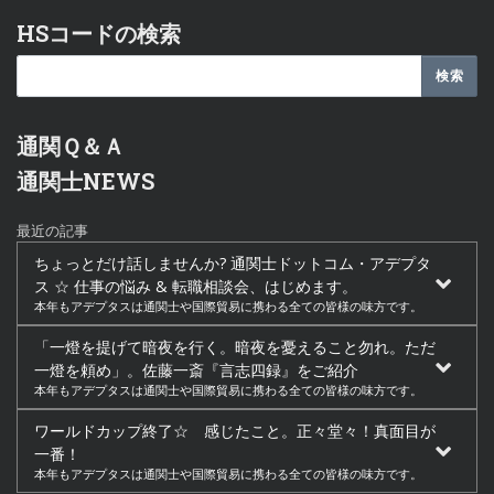
HSコードの検索
通関Ｑ＆Ａ
通関士NEWS
最近の記事
ちょっとだけ話しませんか? 通関士ドットコム・アデプタ
ス ☆ 仕事の悩み & 転職相談会、はじめます。
本年もアデプタスは通関士や国際貿易に携わる全ての皆様の味方です。
「一燈を提げて暗夜を行く。暗夜を憂えること勿れ。ただ
一燈を頼め」。佐藤一斎『言志四録』をご紹介
本年もアデプタスは通関士や国際貿易に携わる全ての皆様の味方です。
ワールドカップ終了☆ 感じたこと。正々堂々！真面目が
一番！
本年もアデプタスは通関士や国際貿易に携わる全ての皆様の味方です。