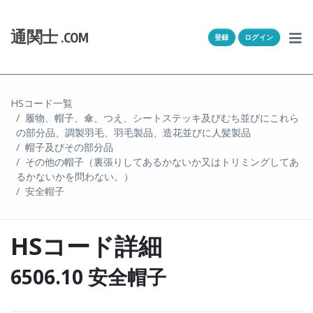
Skip to content
ホーム
通関士
.COM
登録
ログイン
通キャリとは
求人一覧
HSコード一覧
履物、帽子、傘、つえ、シートステッキ及びむち並びにこれら
通関Ｑ＆Ａ
の部分品、調製羽毛、羽毛製品、造花並びに人髪製品
帽子及びその部分品
通関士NEWS
その他の帽子（裏張りしてあるかないか又はトリミングしてあ
るかないかを問わない。）
安全帽子
HSコード
ユーザー登録
HSコード詳細
ログイン
6506.10 安全帽子