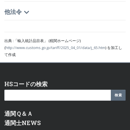
他法令
出典 :「輸入統計品目表」 (税関ホームページ)
(
http://www.customs.go.jp/tariff/2025_04_01/data/j_65.htm
) を加工し
て作成
HSコードの検索
通関Ｑ＆Ａ
通関士NEWS