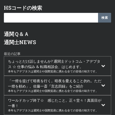
HSコードの検索
通関Ｑ＆Ａ
通関士NEWS
最近の記事
ちょっとだけ話しませんか? 通関士ドットコム・アデプタ
ス ☆ 仕事の悩み & 転職相談会、はじめます。
本年もアデプタスは通関士や国際貿易に携わる全ての皆様の味方です。
「一燈を提げて暗夜を行く。暗夜を憂えること勿れ。ただ
一燈を頼め」。佐藤一斎『言志四録』をご紹介
本年もアデプタスは通関士や国際貿易に携わる全ての皆様の味方です。
ワールドカップ終了☆ 感じたこと。正々堂々！真面目が
一番！
本年もアデプタスは通関士や国際貿易に携わる全ての皆様の味方です。