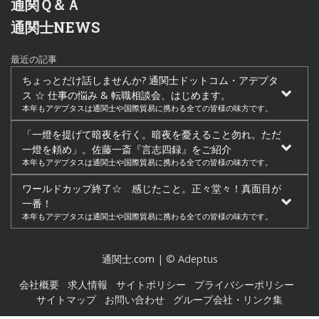
通関Ｑ＆Ａ
通関士NEWS
最近の記事
ちょっとだけ話しませんか? 通関士ドットコム・アデプタ
ス ☆ 仕事の悩み & 転職相談会、はじめます。
本年もアデプタスは通関士や国際貿易に携わる全ての皆様の味方です。
「一燈を提げて暗夜を行く。暗夜を憂えること勿れ。ただ
一燈を頼め」。佐藤一斎『言志四録』をご紹介
本年もアデプタスは通関士や国際貿易に携わる全ての皆様の味方です。
ワールドカップ終了☆ 感じたこと。正々堂々！真面目が
一番！
本年もアデプタスは通関士や国際貿易に携わる全ての皆様の味方です。
通関士.com
| © Adeptus
会社概要
求人情報
サイトポリシー
プライバシーポリシー
サイトマップ
お問い合わせ
グループ会社・リンク集