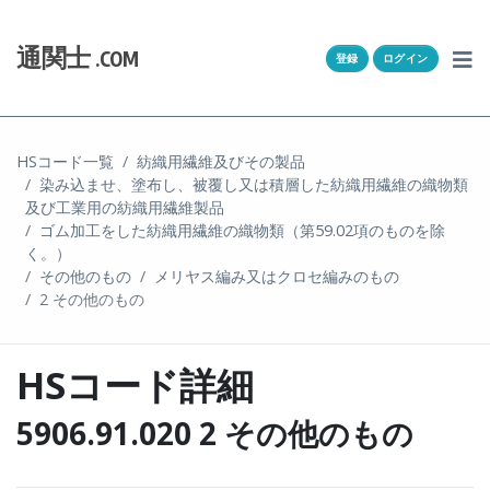
Skip to content
ホーム
通関士
.COM
登録
ログイン
通キャリとは
求人一覧
HSコード一覧
紡織用繊維及びその製品
染み込ませ、塗布し、被覆し又は積層した紡織用繊維の織物類
通関Ｑ＆Ａ
及び工業用の紡織用繊維製品
ゴム加工をした紡織用繊維の織物類（第59.02項のものを除
通関士NEWS
く。）
その他のもの
メリヤス編み又はクロセ編みのもの
2 その他のもの
HSコード
ユーザー登録
HSコード詳細
ログイン
5906.91.020 2 その他のもの