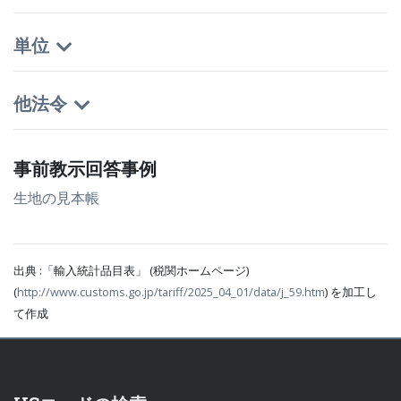
単位
他法令
事前教示回答事例
生地の見本帳
出典 :「輸入統計品目表」 (税関ホームページ)
(
http://www.customs.go.jp/tariff/2025_04_01/data/j_59.htm
) を加工し
て作成