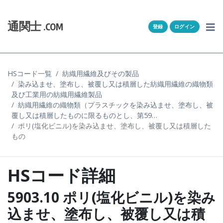
Skip to content
ホーム
通関士
.COM
登録
ログイン
通キャリとは
求人一覧
HSコード一覧
紡織用繊維及びその製品
染み込ませ、塗布し、被覆し又は積層した紡織用繊維の織物類
通関Ｑ＆Ａ
及び工業用の紡織用繊維製品
紡織用繊維の織物類（プラスチックを染み込ませ、塗布し、被
通関士NEWS
覆し又は積層したものに限るものとし、第59…
ポリ(塩化ビニル)を染み込ませ、塗布し、被覆し又は積層した
もの
HSコード
ユーザー登録
HSコード詳細
ログイン
5903.10 ポリ(塩化ビニル)を染み
込ませ、塗布し、被覆し又は積