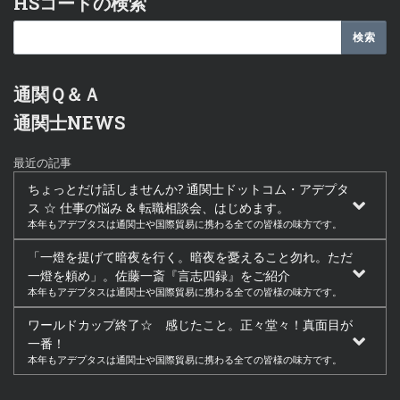
HSコードの検索
通関Ｑ＆Ａ
通関士NEWS
最近の記事
ちょっとだけ話しませんか? 通関士ドットコム・アデプタ
ス ☆ 仕事の悩み & 転職相談会、はじめます。
本年もアデプタスは通関士や国際貿易に携わる全ての皆様の味方です。
「一燈を提げて暗夜を行く。暗夜を憂えること勿れ。ただ
一燈を頼め」。佐藤一斎『言志四録』をご紹介
本年もアデプタスは通関士や国際貿易に携わる全ての皆様の味方です。
ワールドカップ終了☆ 感じたこと。正々堂々！真面目が
一番！
本年もアデプタスは通関士や国際貿易に携わる全ての皆様の味方です。