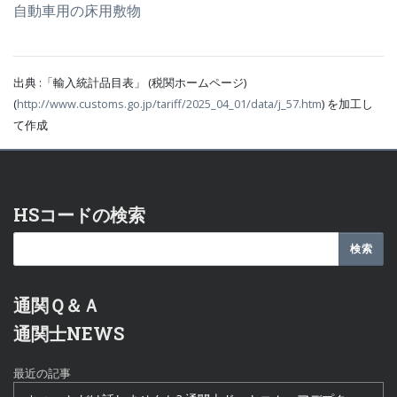
自動車用の床用敷物
出典 :「輸入統計品目表」 (税関ホームページ)
(
http://www.customs.go.jp/tariff/2025_04_01/data/j_57.htm
) を加工し
て作成
HSコードの検索
通関Ｑ＆Ａ
通関士NEWS
最近の記事