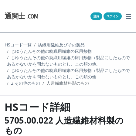
Skip to content
ホーム
通関士
.COM
登録
ログイン
通キャリとは
求人一覧
HSコード一覧
紡織用繊維及びその製品
じゆうたんその他の紡織用繊維の床用敷物
通関Ｑ＆Ａ
じゆうたんその他の紡織用繊維の床用敷物（製品にしたもので
あるかないかを問わないものとし、この類の他…
通関士NEWS
じゆうたんその他の紡織用繊維の床用敷物（製品にしたもので
あるかないかを問わないものとし、この類の他…
2 その他のもの
人造繊維材料製のもの
HSコード
ユーザー登録
HSコード詳細
ログイン
5705.00.022 人造繊維材料製の
もの