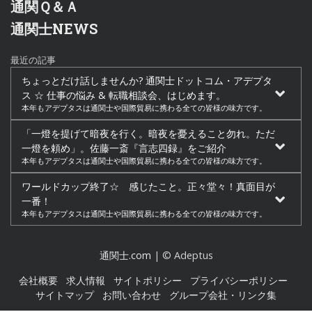
通関Ｑ＆Ａ
通関士NEWS
最近の記事
ちょっとだけ話しませんか? 通関士ドットコム・アデプタ
ス ☆ 仕事の悩み & 転職相談会、はじめます。
本年もアデプタスは通関士や国際貿易に携わる全ての皆様の味方です。
「一燈を提げて暗夜を行く。暗夜を憂えること勿れ。ただ
一燈を頼め」。佐藤一斎『言志四録』をご紹介
本年もアデプタスは通関士や国際貿易に携わる全ての皆様の味方です。
ワールドカップ終了☆ 感じたこと。正々堂々！真面目が
一番！
本年もアデプタスは通関士や国際貿易に携わる全ての皆様の味方です。
通関士.com
| © Adeptus
会社概要
求人情報
サイトポリシー
プライバシーポリシー
サイトマップ
お問い合わせ
グループ会社・リンク集