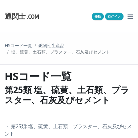
Skip to content
ホーム
通関士
.COM
登録
ログイン
通キャリとは
求人一覧
HSコード一覧
鉱物性生産品
塩、硫黄、土石類、プラスター、石灰及びセメント
通関Ｑ＆Ａ
通関士NEWS
HSコード一覧
HSコード
第25類 塩、硫黄、土石類、プラ
スター、石灰及びセメント
ユーザー登録
ログイン
・ 第25類: 塩、硫黄、土石類、プラスター、石灰及びセメ
ント