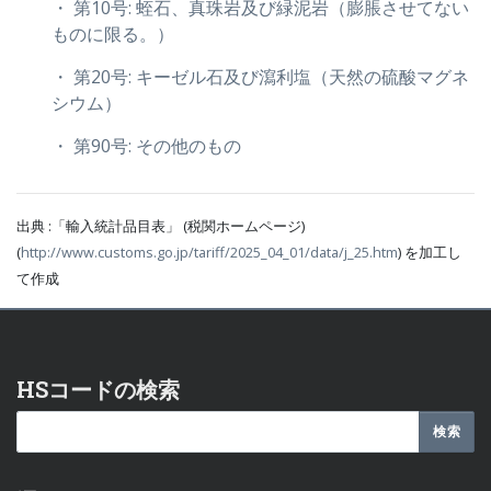
・ 第10号: 蛭石、真珠岩及び緑泥岩（膨脹させてない
ものに限る。）
・ 第20号: キーゼル石及び瀉利塩（天然の硫酸マグネ
シウム）
・ 第90号: その他のもの
出典 :「輸入統計品目表」 (税関ホームページ)
(
http://www.customs.go.jp/tariff/2025_04_01/data/j_25.htm
) を加工し
て作成
HSコードの検索