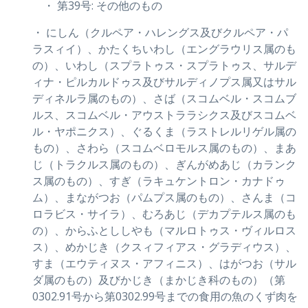
・ 第39号: その他のもの
・ にしん（クルペア・ハレングス及びクルペア・パ
ラスィイ）、かたくちいわし（エングラウリス属のも
の）、いわし（スプラトゥス・スプラトゥス、サルデ
ィナ・ピルカルドゥス及びサルディノプス属又はサル
ディネルラ属のもの）、さば（スコムベル・スコムブ
ルス、スコムベル・アウストララシクス及びスコムベ
ル・ヤポニクス）、ぐるくま（ラストレルリゲル属の
もの）、さわら（スコムベロモルス属のもの）、まあ
じ（トラクルス属のもの）、ぎんがめあじ（カランク
ス属のもの）、すぎ（ラキュケントロン・カナドゥ
ム）、まながつお（パムプス属のもの）、さんま（コ
ロラビス・サイラ）、むろあじ（デカプテルス属のも
の）、からふとししやも（マルロトゥス・ヴィルロス
ス）、めかじき（クスィフィアス・グラディウス）、
すま（エウティヌス・アフィニス）、はがつお（サル
ダ属のもの）及びかじき（まかじき科のもの）（第
0302.91号から第0302.99号までの食用の魚のくず肉を