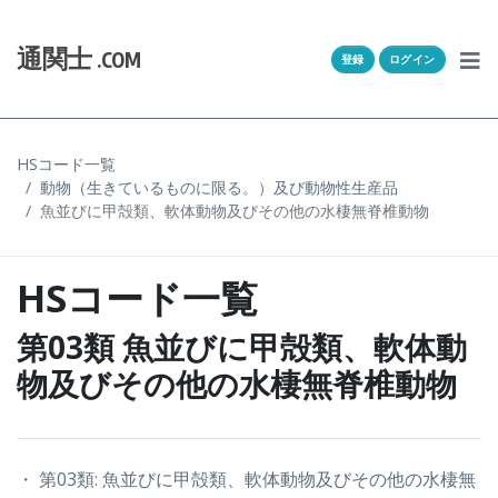
Skip to content
ホーム
通関士
.COM
登録
ログイン
通キャリとは
求人一覧
HSコード一覧
動物（生きているものに限る。）及び動物性生産品
通関Ｑ＆Ａ
魚並びに甲殻類、軟体動物及びその他の水棲無脊椎動物
通関士NEWS
HSコード一覧
HSコード
第03類 魚並びに甲殻類、軟体動
ユーザー登録
物及びその他の水棲無脊椎動物
ログイン
・ 第03類: 魚並びに甲殻類、軟体動物及びその他の水棲無