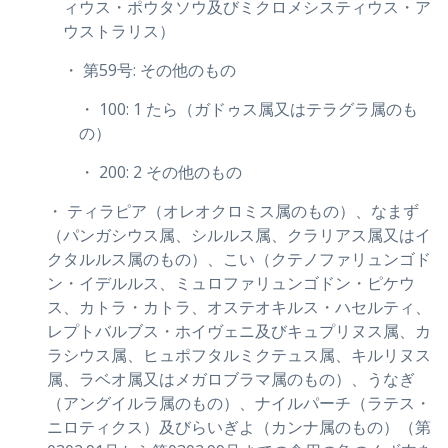
ィウス・ポウタソウ及びミクロメシスティウス・ア
ウストラリス）
・ 第59号: その他のもの
・ 100: 1 たら（ガドゥス属又はテラグラ属のも
の）
・ 200: 2 その他のもの
・ ティラピア（オレオクロミス属のもの）、なまず
（パンガシウス属、シルルス属、クラリアス属又はイ
クタルルス属のもの）、こい（クテノファリュンゴド
ン・イデルルス、ミュロファリュンゴドン・ピケウ
ス、カトラ・カトラ、オステオキルス・ハセルティ、
レプトバルブス・ホイヴェニ及びキュプリヌス属、カ
ラシウス属、ヒュポフタルミクテュス属、キルリヌス
属、ラベオ属又はメガロブラマ属のもの）、うなぎ
（アングイルラ属のもの）、ナイルパーチ（ラテス・
ニロティクス）及びらいぎよ（カンナ属のもの）（第