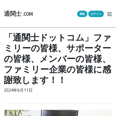
Skip to content
ホーム
通関士
.COM
登録
ログイン
通キャリとは
求人一覧
「通関士ドットコム」ファ
ミリーの皆様、サポーター
通関Ｑ＆Ａ
の皆様、メンバーの皆様、
通関士NEWS
ファミリー企業の皆様に感
HSコード
謝致します！！
ユーザー登録
2024年6月11日
ログイン