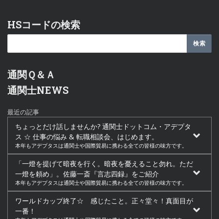
HSコードの検索
通関Ｑ＆Ａ
通関士NEWS
最近の記事
ちょっとだけ話しませんか? 通関士ドットコム・アデプタ
ス ☆ 仕事の悩み & 転職相談会、はじめます。
本年もアデプタスは通関士や国際貿易に携わる全ての皆様の味方です。
「一燈を提げて暗夜を行く。暗夜を憂えること勿れ。ただ
一燈を頼め」。佐藤一斎『言志四録』をご紹介
本年もアデプタスは通関士や国際貿易に携わる全ての皆様の味方です。
ワールドカップ終了☆ 感じたこと。正々堂々！真面目が
一番！