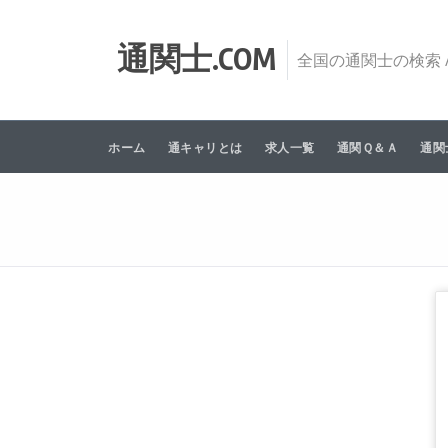
Skip to content
通関士.COM
全国の通関士の検索 /
ホーム
通キャリとは
求人一覧
通関Ｑ＆Ａ
通関