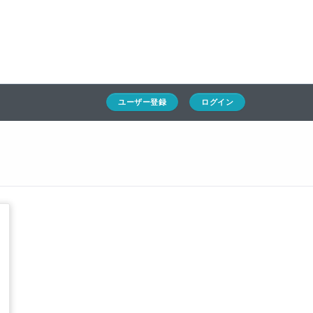
ホーム
ユーザー登録
ログイン
通キャリとは
求人一覧
ユーザー登録
ログイン
通関Ｑ＆Ａ
通関士NEWS
HSコード