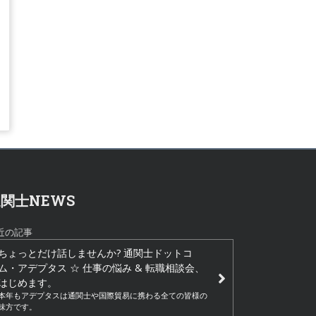
関士NEWS
近の記事
ちょっとだけ話しませんか? 通関士ドットコ
ム・アデプタス ☆ 仕事の悩み & 転職相談会、
はじめます。
本年もアデプタスは通関士や国際貿易に携わる全ての皆様の
味方です。