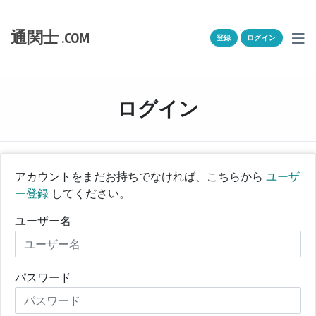
Skip to content
ホーム
通関士
.COM
登録
ログイン
通キャリとは
求人一覧
ログイン
通関Ｑ＆Ａ
通関士NEWS
アカウントをまだお持ちでなければ、こちらから
ユーザ
ー登録
してください。
HSコード
ユーザー名
ユーザー登録
ログイン
パスワード